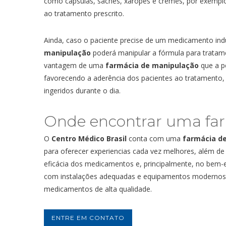
como cápsulas, sachês, xaropes e cremes, por exemplo, 
ao tratamento prescrito.
Ainda, caso o paciente precise de um medicamento indu
manipulação
poderá manipular a fórmula para tratame
vantagem de uma
farmácia de manipulação
que a p
favorecendo a aderência dos pacientes ao tratamento
ingeridos durante o dia.
Onde encontrar uma
fa
O
Centro Médico Brasil
conta com uma
farmácia d
para oferecer experiencias cada vez melhores, além de 
eficácia dos medicamentos e, principalmente, no bem-es
com instalações adequadas e equipamentos modernos, 
medicamentos de alta qualidade.
ENTRE EM CONTATO