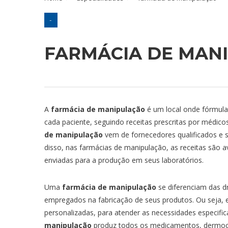
AVALIAÇÃO PSICOLÓGICA
PRONTO ATENDIMENTO
CARDIOLOGIST
-
BIOMETRIA ULTRASSÔNICA
CIRURGIÃO VA
FARMÁCIA DE MAN
BIOMICROSCOPIA
CLÍNICO GERAL
BIÓPSIA DE MAMA
DERMATOLOGI
BIÓPSIA DE PRÓSTATA
ENDOCRINOLO
A
farmácia de manipulação
é um local onde fórmula
BIÓPSIA DE TIREOIDE
GASTROENTER
cada paciente, seguindo receitas prescritas por médic
BRONCOSCOPIA
GERIATRIA
de manipulação
vem de fornecedores qualificados e s
CAUTERIZAÇÃO QUÍMICA
GINECOLOGIST
disso, nas farmácias de manipulação, as receitas são a
enviadas para a produção em seus laboratórios.
COLONOSCOPIA
RADIOLOGIA IN
COLPOSCOPIA
Uma
farmácia de manipulação
se diferenciam das d
empregados na fabricação de seus produtos. Ou seja,
CRIOTERAPIA
personalizadas, para atender as necessidades especifi
ECOCARDIOGRAMA
manipulação
produz todos os medicamentos, dermoco