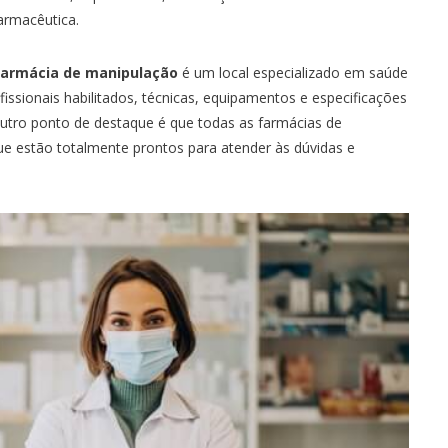
armacêutica.
TESTE DE ACUIDADE VISUAL
TESTE ERGOMETRICO
farmácia de manipulação
é um local especializado em saúde
ULTRASSONOGRAFIA
fissionais habilitados, técnicas, equipamentos e especificações
Outro ponto de destaque é que todas as farmácias de
VULVOSCOPIA
e estão totalmente prontos para atender às dúvidas e