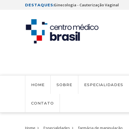
irurgia de Refluxo
Ginecologia - Cauterização Vaginal
DESTAQUES:
HOME
SOBRE
ESPECIALIDADES
CONTATO
Home
Especialidades
farmácia de manipulação
AVALIAÇÃO NEUROPSICOLÓGICA
CONSULTÓRIO DE CONSUL
ALERGISTA