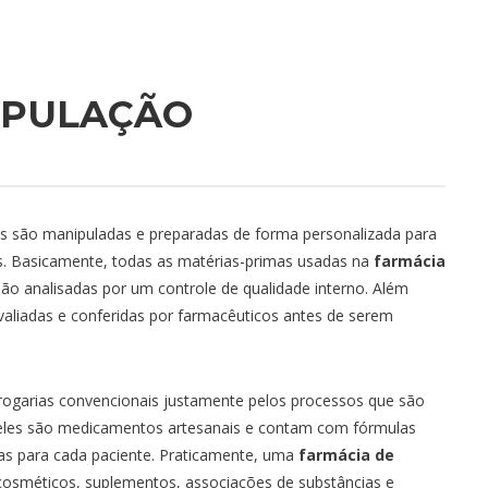
A
EXAME DE REFRAÇÃO
NEUROLOGISTA
SCULAR
INTRADERMOTERAPIA
PSICÓLOGO
IPULAÇÃO
LARINGOSCOPIA
PSIQUIATRA
STA
MAPEAMENTO DE RETINA
PROCTOLOGISTA
GISTA
MASTECTOMIA
ODONTOLOGIA
s são manipuladas e preparadas de forma personalizada para
OLOGIA
MAMOGRAFIA
OFTALMOLOGISTA
os. Basicamente, todas as matérias-primas usadas na
farmácia
PAPANICOLAU
ORTOPEDISTA
ão analisadas por um controle de qualidade interno. Além
A
POLISSONOGRAFIA
OTORRINO
valiadas e conferidas por farmacêuticos antes de serem
TERVENCIONISTA
PUNÇÃO ASPIRATIVA
TELEMEDICINA
PRICK TESTE
UROLOGISTA
rogarias convencionais justamente pelos processos que são
 eles são medicamentos artesanais e contam com fórmulas
TESTE PARA COVID-19
cas para cada paciente. Praticamente, uma
farmácia de
TESTE DE VISÃO DE CORES
sméticos, suplementos, associações de substâncias e