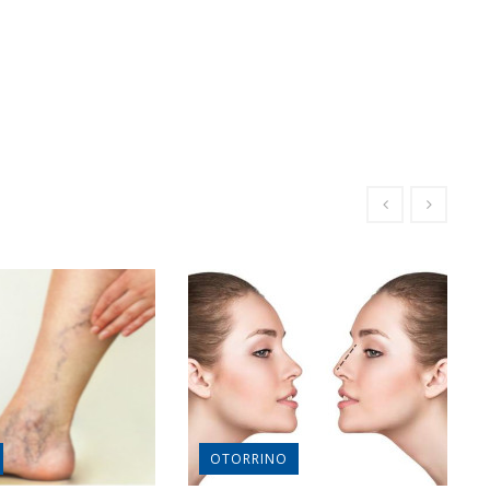
OTORRINO
L