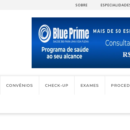
Vascular - Cirurgia de Varizes
Cirurgia Geral -
SOBRE
ESPECIALIDADE
CONVÊNIOS
CHECK-UP
EXAMES
PROCED
TAS
EXAME BERA
NUTRICIONISTA