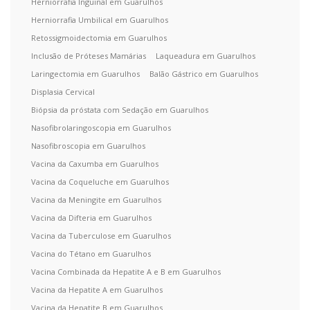
Herniorrafia Inguinal em Guarulhos
Herniorrafia Umbilical em Guarulhos
Retossigmoidectomia em Guarulhos
Inclusão de Próteses Mamárias
Laqueadura em Guarulhos
Laringectomia em Guarulhos
Balão Gástrico em Guarulhos
Displasia Cervical
Biópsia da próstata com Sedação em Guarulhos
Nasofibrolaringoscopia em Guarulhos
Nasofibroscopia em Guarulhos
Vacina da Caxumba em Guarulhos
Vacina da Coqueluche em Guarulhos
Vacina da Meningite em Guarulhos
Vacina da Difteria em Guarulhos
Vacina da Tuberculose em Guarulhos
Vacina do Tétano em Guarulhos
Vacina Combinada da Hepatite A e B em Guarulhos
Vacina da Hepatite A em Guarulhos
Vacina da Hepatite B em Guarulhos