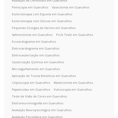
Avaliação de Linfonodos em Guarulhos
Peniscopia em Guarulhos
Vasectomia em Guarulhos
Escleroterapia com Espuma em Guarulhos
Escleroterapia com Glicose em Guarulhos
Pequenas Cirurgias de Varizes em Guarulhos
Safenectomia em Guarulhos
Prick Teste em Guarulhos
Ecocardiograma em Guarulhos
Eletrocardiograma em Guarulhos
Eletrocauterização em Guarulhos
Cauterização Química em Guarulhos
Microagulhamento em Guarulhos
Aplicação de Toxina Botulínica em Guarulhos
Colposcopia em Guarulhos
Mastectomia em Guarulhos
Papanicolau em Guarulhos
Vulvoscopia em Guarulhos
Teste de Visão de Cores em Guarulhos
Eletroneuromiografia em Guarulhos
Avaliação Neuropsicológica em Guarulhos
Avaliação Psicológica em Guarulhos