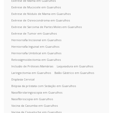
Exérese de Mama em Guarulhos
Exérese de Mucocele em Guarulhos
Exérese de Nódulo de Mama em Guarulhos
Exérese de Osreocondroma em Guarulhos
Exérese de Sarcoma de Partes Moles em Guarulhos
Exérese de Tumor em Guarulhos
Herniorrafia Incisional em Guarulhos
Herniorrafia Inguinal em Guarulhos
Herniorrafia Umbilical em Guarulhos
Retossigmoidectomia em Guarulhos
Inclusão de Próteses Mamárias
Laqueadura em Guarulhos
Laringectomia em Guarulhos
Balão Gástrico em Guarulhos
Displasia Cervical
Biópsia da próstata com Sedação em Guarulhos
Nasofibrolaringoscopia em Guarulhos
Nasofibroscopia em Guarulhos
Vacina da Caxumba em Guarulhos
Vacina da Coqueluche em Guarulhos